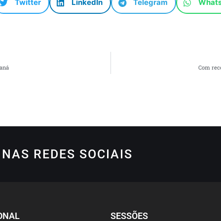
Twitter
LinkedIn
Telegram
What
raná
Com reco
NAS REDES SOCIAIS
ONAL
SESSÕES