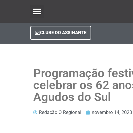
O Regional Play
Quem Somos
Clube do Assinante
Fale Conosco
Minha Conta
CLUBE DO ASSINANTE
Programação festi
celebrar os 62 ano
Agudos do Sul
Redação O Regional
novembro 14, 2023