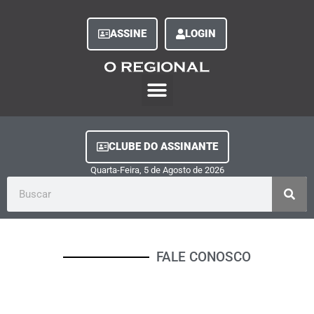
ASSINE
LOGIN
O Regional Play
Quem Somos
Clube do Assinante
Fale Conosco
Minha Conta
CLUBE DO ASSINANTE
Quarta-Feira, 5
de
Agosto
de
2026
FALE CONOSCO