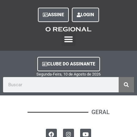
ASSINE
LOGIN
O Regional Play
Quem Somos
Clube do Assinante
Fale Conosco
Minha Conta
CLUBE DO ASSINANTE
Segunda-Feira, 10
de
Agosto
de
2026
GERAL