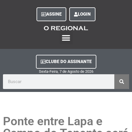
ASSINE
LOGIN
O Regional Play
Quem Somos
Clube do Assinante
Fale Conosco
Minha Conta
CLUBE DO ASSINANTE
Sexta-Feira, 7
de
Agosto
de
2026
Ponte entre Lapa e