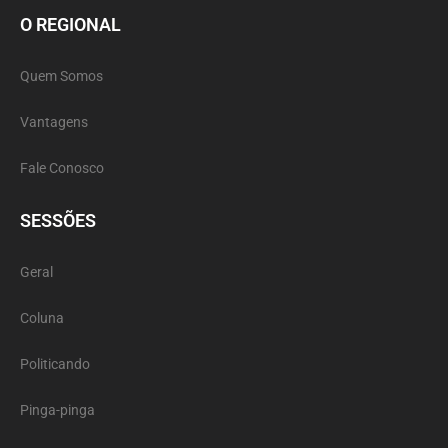
O REGIONAL
Quem Somos
Vantagens
Fale Conosco
SESSÕES
Geral
Coluna
Politicando
Pinga-pinga