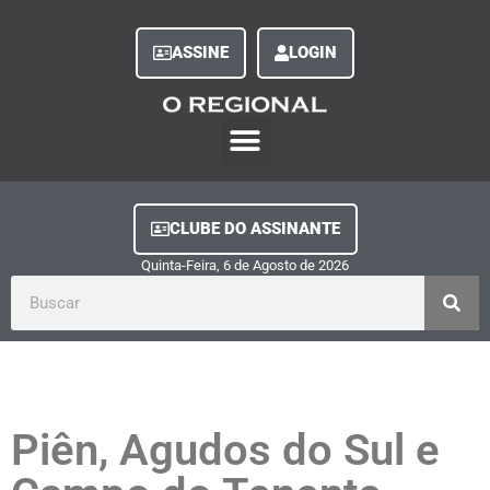
ASSINE
LOGIN
O Regional Play
Quem Somos
Clube do Assinante
Fale Conosco
Minha Conta
CLUBE DO ASSINANTE
Quinta-Feira, 6
de
Agosto
de
2026
Piên, Agudos do Sul e