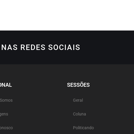
NAS REDES SOCIAIS
ONAL
SESSÕES
 Somos
Geral
gens
Coluna
Conosco
Politicando