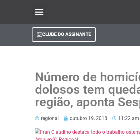
O Regional Play
Quem Somos
Clube do Assinante
Fale Conosco
Minha Conta
CLUBE DO ASSINANTE
Número de homicí
dolosos tem qued
região, aponta Se
regional
outubro 19, 2018
11:22 am