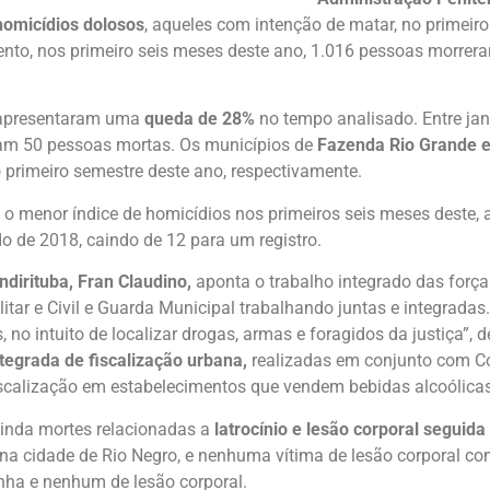
homicídios dolosos
, aqueles com intenção de matar, no primei
to, nos primeiro seis meses deste ano, 1.016 pessoas morrera
o apresentaram uma
queda de 28%
no tempo analisado. Entre jan
ram 50 pessoas mortas. Os municípios de
Fazenda Rio Grande 
o primeiro semestre deste ano, respectivamente.
o menor índice de homicídios nos primeiros seis meses deste,
do de 2018, caindo de 12 para um registro.
dirituba, Fran Claudino,
aponta o trabalho integrado das força
litar e Civil e Guarda Municipal trabalhando juntas e integradas.
 no intuito de localizar drogas, armas e foragidos da justiça”, 
tegrada de fiscalização urbana,
realizadas em conjunto com Con
iscalização em estabelecimentos que vendem bebidas alcoólicas
inda mortes relacionadas a
latrocínio e lesão corporal seguid
s na cidade de Rio Negro, e nenhuma vítima de lesão corporal c
nha e nenhum de lesão corporal.