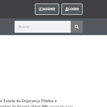
ASSINE
LOGIN
de Estado da Segurança Pública e
nciária do Paraná (Sesp-PR)
apontam para