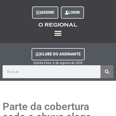
ASSINE
LOGIN
O Regional Play
Quem Somos
Clube do Assinante
Fale Conosco
Minha Conta
CLUBE DO ASSINANTE
Quinta-Feira, 6
de
Agosto
de
2026
Parte da cobertura