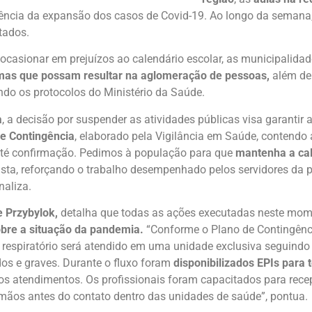
ncia da expansão dos casos de Covid-19. Ao longo da semana,
tados.
 ocasionar em prejuízos ao calendário escolar, as municipali
amas que possam resultar na aglomeração de pessoas,
além de 
ndo os protocolos do Ministério da Saúde.
a
, a decisão por suspender as atividades públicas visa garantir
e Contingência
, elaborado pela Vigilância em Saúde, contendo 
 até confirmação. Pedimos à população para que
mantenha a cal
atista, reforçando o trabalho desempenhado pelos servidores da
naliza.
e Przybylok,
detalha que todas as ações executadas neste mome
obre a situação da pandemia.
“Conforme o Plano de Contingênc
espiratório será atendido em uma unidade exclusiva seguindo 
dos e graves. Durante o fluxo foram
disponibilizados EPIs para 
os atendimentos. Os profissionais foram capacitados para rec
 mãos antes do contato dentro das unidades de saúde”, pontua.