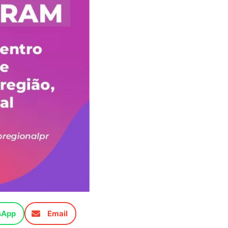
sApp
Email