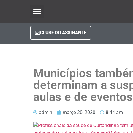
O Regional Play
Quem Somos
Clube do Assinante
Fale Conosco
Minha Conta
CLUBE DO ASSINANTE
Municípios també
determinam a sus
aulas e de eventos
admin
março 20, 2020
8:44 am