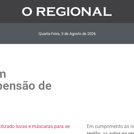
Quarta-Feira, 5
de
Agosto
de
2026
m
pensão de
Em cumprimento às no
região
, as
aulas na re