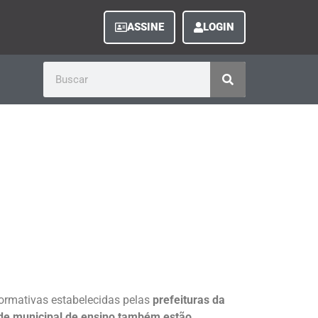
ASSINE
LOGIN
rmativas estabelecidas pelas
prefeituras da
de municipal de ensino também estão