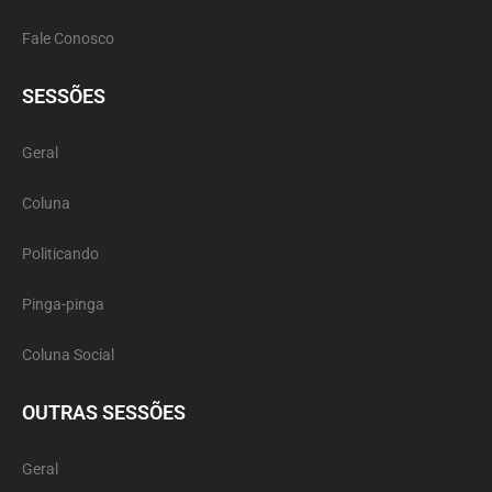
Fale Conosco
SESSÕES
Geral
Coluna
Politicando
Pinga-pinga
Coluna Social
OUTRAS SESSÕES
Geral