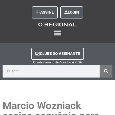
ASSINE
LOGIN
O Regional Play
Quem Somos
Clube do Assinante
Fale Conosco
Minha Conta
CLUBE DO ASSINANTE
Quinta-Feira, 6
de
Agosto
de
2026
Marcio Wozniack