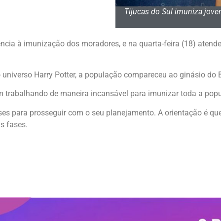
Tijucas do Sul imuniza joven
ência à imunização dos moradores, e na quarta-feira (18) atende
niverso Harry Potter, a população compareceu ao ginásio do B
m trabalhando de maneira incansável para imunizar toda a popu
ses para prosseguir com o seu planejamento. A orientação é q
s fases.