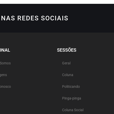
NAS REDES SOCIAIS
ONAL
SESSÕES
 Somos
Geral
gens
Coluna
Conosco
Politicando
Pinga-pinga
Coluna Social