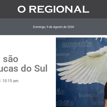
Domingo, 9
de
Agosto
de
2026
 são
ucas do Sul
10:15 am