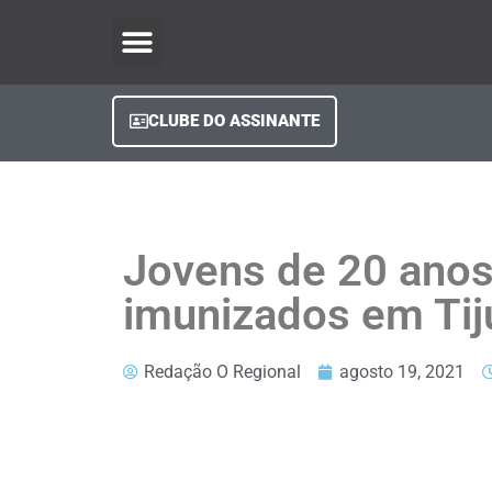
O Regional Play
Quem Somos
Clube do Assinante
Fale Conosco
Minha Conta
CLUBE DO ASSINANTE
Jovens de 20 anos
imunizados em Tij
Redação O Regional
agosto 19, 2021