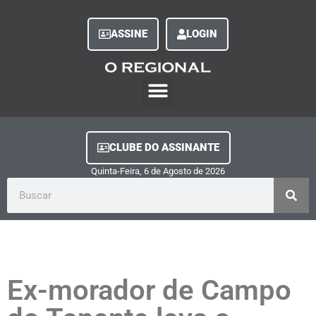
ASSINE
LOGIN
O Regional Play
Quem Somos
Clube do Assinante
Fale Conosco
Minha Conta
CLUBE DO ASSINANTE
Quinta-Feira, 6
de
Agosto
de
2026
Ex-morador de Campo