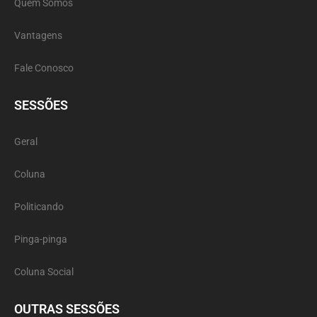
Quem Somos
Vantagens
Fale Conosco
SESSÕES
Geral
Coluna
Politicando
Pinga-pinga
Coluna Social
OUTRAS SESSÕES