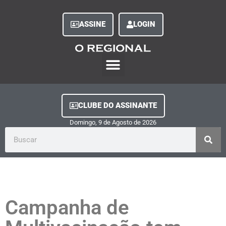
ASSINE
LOGIN
O Regional Play
Quem Somos
Clube do Assinante
Fale Conosco
Minha Conta
CLUBE DO ASSINANTE
Domingo, 9
de
Agosto
de
2026
Campanha de