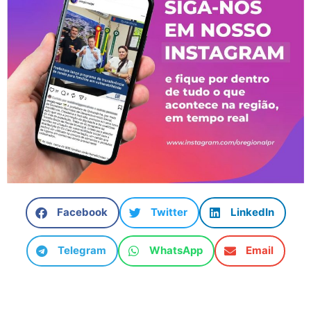
Facebook
Twitter
LinkedIn
Telegram
WhatsApp
Email