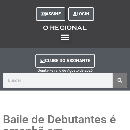
ASSINE
LOGIN
O Regional Play
Quem Somos
Clube do Assinante
Fale Conosco
Minha Conta
CLUBE DO ASSINANTE
Quinta-Feira, 6
de
Agosto
de
2026
Baile de Debutantes é