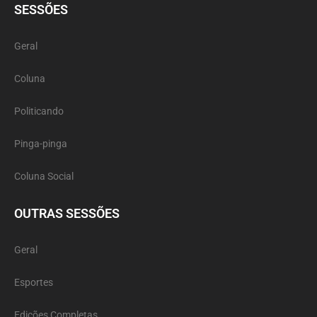
SESSÕES
Geral
Coluna
Politicando
Pinga-pinga
Coluna Social
OUTRAS SESSÕES
Geral
Esportes
Edições Completas