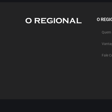
O REGI
Quem
Vanta
Fale 