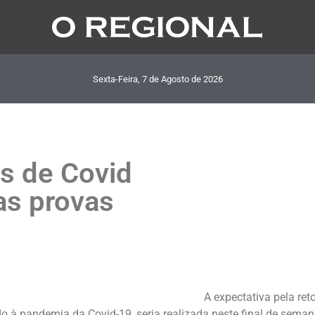
Sexta-Feira, 7
de
Agosto
de
2026
s de Covid
as provas
A expectativa pela re
do à pandemia da Covid-19, seria realizada neste final de sema