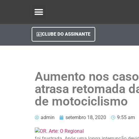
O Regional Play
Quem Somos
Clube do Assinante
Fale Conosco
Minha Conta
CLUBE DO ASSINANTE
Aumento nos caso
atrasa retomada d
de motociclismo
admin
setembro 18, 2020
9:55 am
foi frustrada. Após uma longa interrupção devi