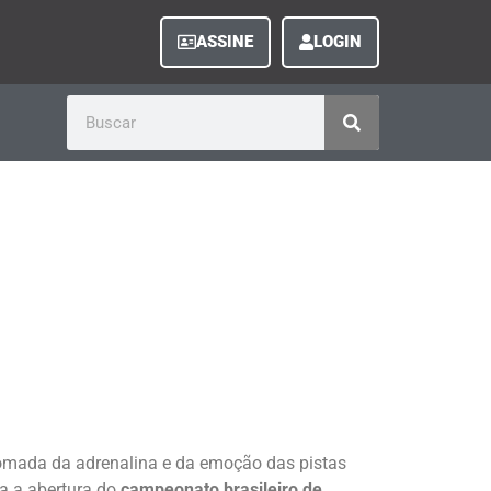
ASSINE
LOGIN
tomada da adrenalina e da emoção das pistas
na a abertura do
campeonato brasileiro de