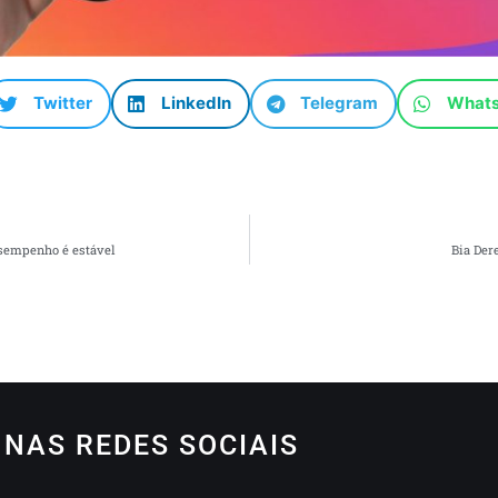
Twitter
LinkedIn
Telegram
What
esempenho é estável
Bia Der
NAS REDES SOCIAIS