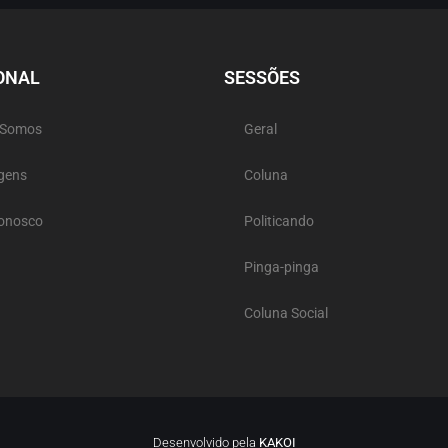
ONAL
SESSÕES
 Somos
Geral
gens
Coluna
Conosco
Politicando
Pinga-pinga
Coluna Social
Desenvolvido pela
KAKOI