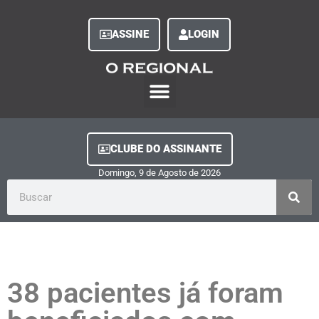
ASSINE
LOGIN
O Regional Play
Quem Somos
Clube do Assinante
Fale Conosco
Minha Conta
CLUBE DO ASSINANTE
Domingo, 9
de
Agosto
de
2026
38 pacientes já foram