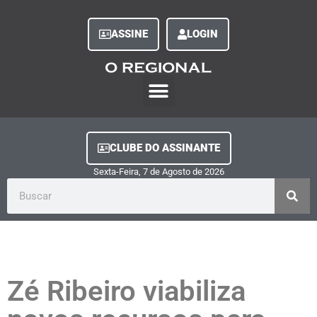
ASSINE
LOGIN
O Regional Play
Quem Somos
Clube do Assinante
Fale Conosco
Minha Conta
CLUBE DO ASSINANTE
Sexta-Feira, 7
de
Agosto
de
2026
Zé Ribeiro viabiliza