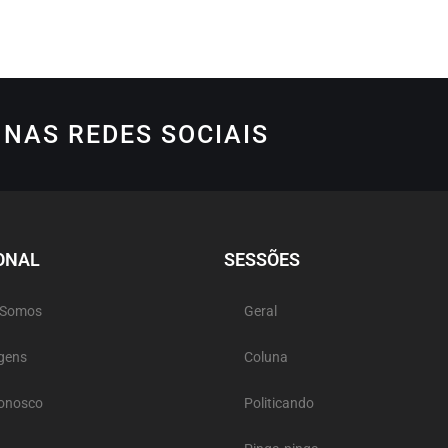
NAS REDES SOCIAIS
ONAL
SESSÕES
 Somos
Geral
gens
Coluna
Conosco
Politicando