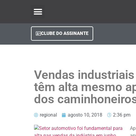
O Regional Play
Quem Somos
Clube do Assinante
Fale Conosco
Minha Conta
CLUBE DO ASSINANTE
Vendas industriais
têm alta mesmo a
dos caminhoneiro
regional
agosto 10, 2018
2:36 pm
Ap
ap