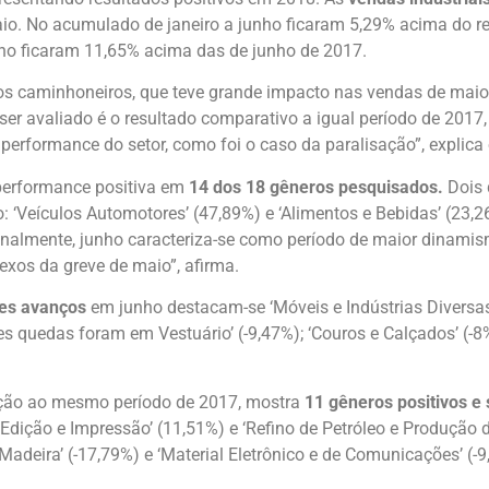
io. No acumulado de janeiro a junho ficaram 5,29% acima do 
nho ficaram 11,65% acima das de junho de 2017.
dos caminhoneiros, que teve grande impacto nas vendas de maio,
r avaliado é o resultado comparativo a igual período de 2017,
a performance do setor, como foi o caso da paralisação”, explica
performance positiva em
14 dos 18 gêneros pesquisados.
Dois 
‘Veículos Automotores’ (47,89%) e ‘Alimentos e Bebidas’ (23,26
ionalmente, junho caracteriza-se como período de maior dinamis
exos da greve de maio”, afirma.
es avanços
em junho destacam-se ‘Móveis e Indústrias Diversas’ 
quedas foram em Vestuário’ (-9,47%); ‘Couros e Calçados’ (-8%)
lação ao mesmo período de 2017, mostra
11 gêneros positivos e 
Edição e Impressão’ (11,51%) e ‘Refino de Petróleo e Produção 
Madeira’ (-17,79%) e ‘Material Eletrônico e de Comunicações’ (-9