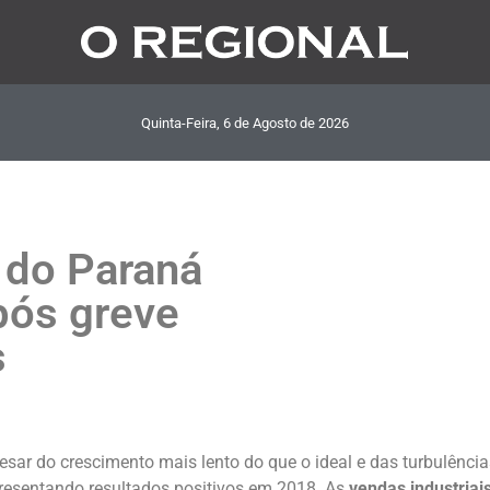
Quinta-Feira, 6
de
Agosto
de
2026
 do Paraná
pós greve
s
esar do crescimento mais lento do que o ideal e das turbulência
resentando resultados positivos em 2018. As
vendas industria