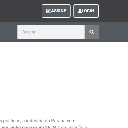
ASSINE
LOGIN
s políticas, a indústria do Paraná vem
is em junho cresceram 26,24%
em relação a