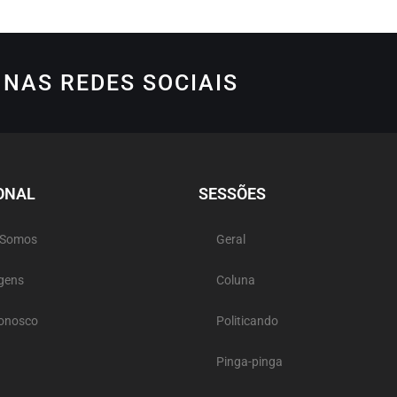
NAS REDES SOCIAIS
ONAL
SESSÕES
 Somos
Geral
gens
Coluna
Conosco
Politicando
Pinga-pinga