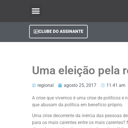
O Regional Play
Quem Somos
Clube do Assinante
Fale Conosco
Minha Conta
CLUBE DO ASSINANTE
Uma eleição pela 
regional
agosto 25, 2017
11:41 am
A crise que vivemos é uma crise de políticos e
que abusam da política em benefício próprio.
Uma crise decorrente da inércia das pessoas de
para os mais carentes entre os mais carentes? 