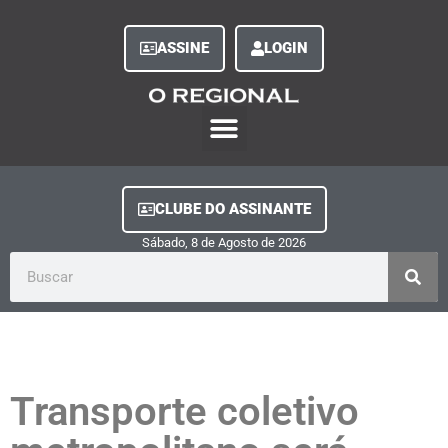
ASSINE
LOGIN
O Regional Play
Quem Somos
Clube do Assinante
Fale Conosco
Minha Conta
CLUBE DO ASSINANTE
Sábado, 8
de
Agosto
de
2026
Transporte coletivo