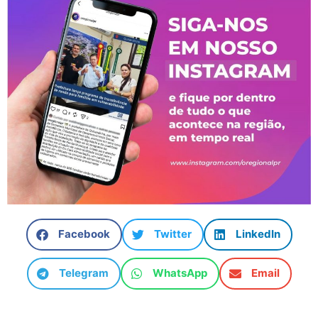
Facebook
Twitter
LinkedIn
Telegram
WhatsApp
Email