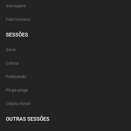
Vantagens
Fale Conosco
SESSÕES
Geral
Coluna
Politicando
Pinga-pinga
Coluna Social
OUTRAS SESSÕES