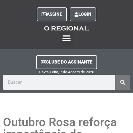
ASSINE
LOGIN
O Regional Play
Quem Somos
Clube do Assinante
Fale Conosco
Minha Conta
CLUBE DO ASSINANTE
Sexta-Feira, 7
de
Agosto
de
2026
Outubro Rosa reforça