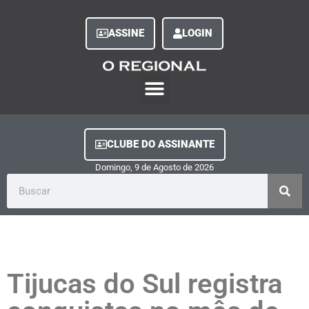
ASSINE
LOGIN
O Regional Play
Quem Somos
Clube do Assinante
Fale Conosco
Minha Conta
CLUBE DO ASSINANTE
Domingo, 9
de
Agosto
de
2026
Tijucas do Sul registra