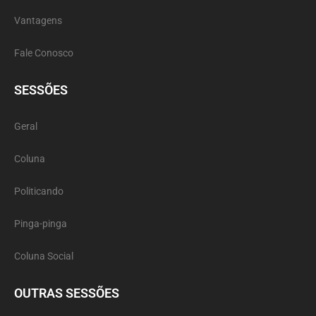
Vantagens
Fale Conosco
SESSÕES
Geral
Coluna
Politicando
Pinga-pinga
Coluna Social
OUTRAS SESSÕES