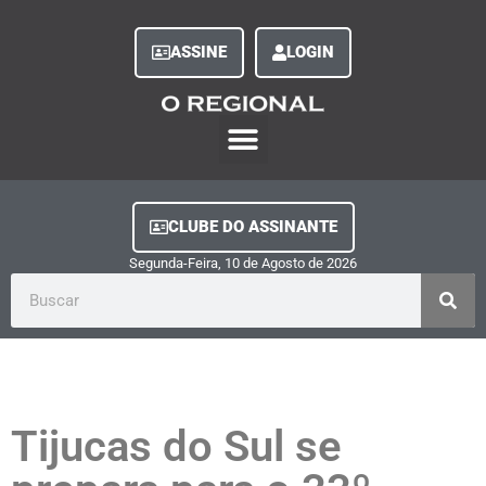
ASSINE
LOGIN
O Regional Play
Quem Somos
Clube do Assinante
Fale Conosco
Minha Conta
CLUBE DO ASSINANTE
Segunda-Feira, 10
de
Agosto
de
2026
Tijucas do Sul se