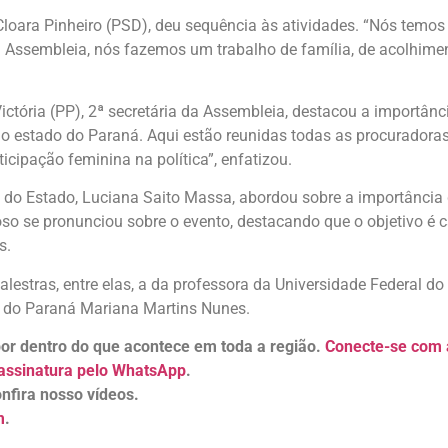
Cloara Pinheiro (PSD), deu sequência às atividades. “Nós temo
 Assembleia, nós fazemos um trabalho de família, de acolhime
tória (PP), 2ª secretária da Assembleia, destacou a importânci
o estado do Paraná. Aqui estão reunidas todas as procuradora
cipação feminina na política”, enfatizou.
do Estado, Luciana Saito Massa, abordou sobre a importância 
droso se pronunciou sobre o evento, destacando que o objetivo é
s.
lestras, entre elas, a da professora da Universidade Federal do
a do Paraná Mariana Martins Nunes.
 por dentro do que acontece em toda a região.
Conecte-se com a
assinatura pelo WhatsApp
.
nfira nosso vídeos.
m
.