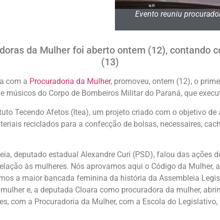
Evento reuniu procurador
doras da Mulher foi aberto ontem (12), contando c
(13)
ria com a
Procuradoria da Mulher
, promoveu, ontem (12), o prim
de músicos do Corpo de Bombeiros Militar do Paraná, que execu
tuto Tecendo Afetos (Itea), um projeto criado com o objetivo de
teriais reciclados para a confecção de bolsas, necessaires, ca
eia, deputado estadual Alexandre Curi (PSD), falou das ações do
relação às mulheres. Nós aprovamos aqui o Código da Mulher, 
mos a maior bancada feminina da história da Assembleia Legisl
 mulher e, a deputada Cloara como procuradora da mulher, abr
s, com a Procuradoria da Mulher, com a Escola do Legislativo,