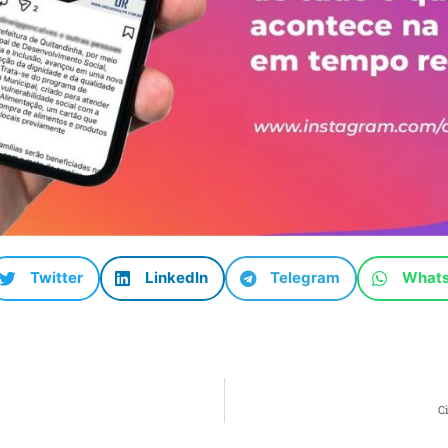
Twitter
LinkedIn
Telegram
What
C