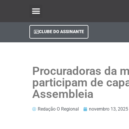
O Regional Play
Quem Somos
Clube do Assinante
Fale Conosco
Minha Conta
CLUBE DO ASSINANTE
Procuradoras da m
participam de cap
Assembleia
Redação O Regional
novembro 13, 2025