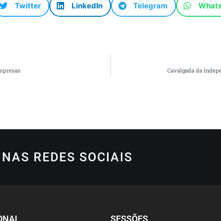
Twitter
LinkedIn
Telegram
What
empresas
Cavalgada da Indep
NAS REDES SOCIAIS
ONAL
SESSÕES