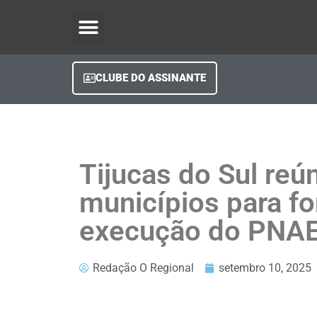
O Regional Play
Quem Somos
Clube do Assinante
Fale Conosco
Minha Conta
CLUBE DO ASSINANTE
Tijucas do Sul reú
municípios para fo
execução do PNA
Redação O Regional
setembro 10, 2025