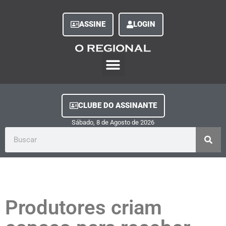
ASSINE
LOGIN
O Regional Play
Quem Somos
Clube do Assinante
Fale Conosco
Minha Conta
CLUBE DO ASSINANTE
Sábado, 8
de
Agosto
de
2026
Produtores criam