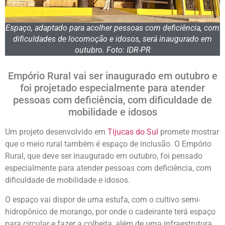
Espaço, adaptado para acolher pessoas com deficiência, com
dificuldades de locomoção e idosos, será inaugurado em
outubro. Foto: IDR-PR
Empório Rural vai ser inaugurado em outubro e
foi projetado especialmente para atender
pessoas com deficiência, com dificuldade de
mobilidade e idosos
Um projeto desenvolvido em
Tijucas do Sul
promete mostrar
que o meio rural também é espaço de inclusão. O Empório
Rural, que deve ser inaugurado em outubro, foi pensado
especialmente para atender pessoas com deficiência, com
dificuldade de mobilidade e idosos.
O espaço vai dispor de uma estufa, com o cultivo semi-
hidropônico de morango, por onde o cadeirante terá espaço
para circular e fazer a colheita, além de uma infraestrutura