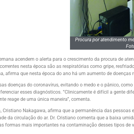
Procura por atendimento m
Fot
semana acendem o alerta para o crescimento da procura de atend
orrentes nesta época são as respiratórias como gripe, resfriado,
, afirma que nesta época do ano há um aumento de doenças resp
essas doenças do coronavírus, evitando o medo e o pânico, com
ferenciar esses diagnósticos. “Clinicamente é difícil a gente d
ente reage de uma única maneira”, comenta.
asa, Cristiano Nakagawa, afirma que a permanência das pessoa
ldade da circulação do ar. Dr. Cristiano comenta que a baixa u
s formas mais importantes na contaminação desses tipos de ví