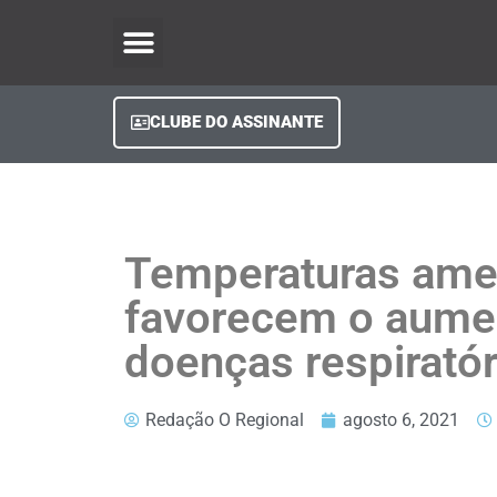
O Regional Play
Quem Somos
Clube do Assinante
Fale Conosco
Minha Conta
CLUBE DO ASSINANTE
Temperaturas am
favorecem o aume
doenças respiratór
Redação O Regional
agosto 6, 2021