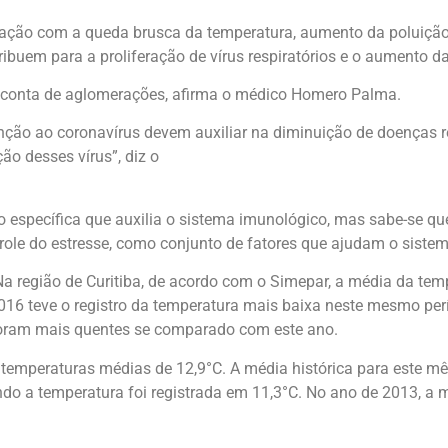
lação com a queda brusca da temperatura, aumento da poluição
buem para a proliferação de vírus respiratórios e o aumento d
r conta de aglomerações, afirma o médico Homero Palma.
ão ao coronavírus devem auxiliar na diminuição de doenças res
o desses vírus”, diz o
specífica que auxilia o sistema imunológico, mas sabe-se que
trole do estresse, como conjunto de fatores que ajudam o siste
Na região de Curitiba, de acordo com o Simepar, a média da tem
2016 teve o registro da temperatura mais baixa neste mesmo pe
foram mais quentes se comparado com este ano.
4, temperaturas médias de 12,9°C. A média histórica para este 
do a temperatura foi registrada em 11,3°C. No ano de 2013, a