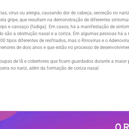
as, vírus ou alergia, causando dor de cabeça, secreção no nariz,
ela gripe, que resultam na demonstração de diferentes sintoma
corpo e cansaço (fadiga). Em casos, há a manifestação de sintom
ado são a obstrução nasal e a coriza. Em algumas pessoas há a
200 tipos diferentes de resfriados, mas o Rinovírus e o Adenov
enores de dois anos e que estão no processo de desenvolvimen
roupas de lã e cobertores que ficam guardados durante a maior 
coceira no nariz, além da formação de coriza nasal.