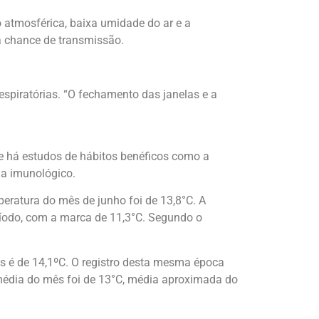
 atmosférica, baixa umidade do ar e a
a chance de transmissão.
piratórias. “O fechamento das janelas e a
 há estudos de hábitos benéficos como a
ma imunológico.
peratura do mês de junho foi de 13,8°C. A
ríodo, com a marca de 11,3°C. Segundo o
mês é de 14,1ºC. O registro desta mesma época
 média do mês foi de 13°C, média aproximada do