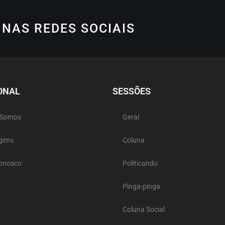
NAS REDES SOCIAIS
ONAL
SESSÕES
 Somos
Geral
gens
Coluna
Conosco
Politicando
Pinga-pinga
Coluna Social