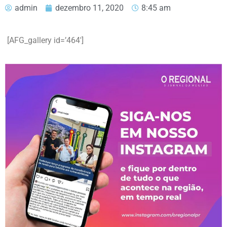
admin
dezembro 11, 2020
8:45 am
[AFG_gallery id=’464′]