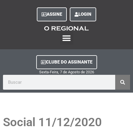
ASSINE
LOGIN
O Regional Play
Quem Somos
Clube do Assinante
Fale Conosco
Minha Conta
CLUBE DO ASSINANTE
Sexta-Feira, 7
de
Agosto
de
2026
Social 11/12/2020