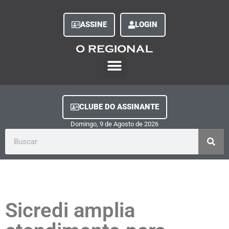
ASSINE
LOGIN
O Regional Play
Quem Somos
Clube do Assinante
Fale Conosco
Minha Conta
CLUBE DO ASSINANTE
Domingo, 9
de
Agosto
de
2026
Sicredi amplia