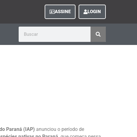
ASSINE
LOGIN
 do Paraná (IAP)
anunciou o período de
espécies nativas no Paraná,
que começa nessa