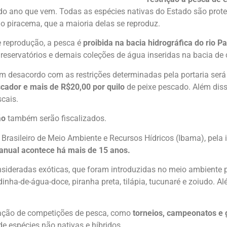
o do ano que vem. Todas as espécies nativas do Estado são prote
o piracema, que a maioria delas se reproduz.
 reprodução, a pesca é
proibida na bacia hidrográfica do rio P
 reservatórios e demais coleções de água inseridas na bacia de c
em desacordo com as restrições determinadas pela portaria se
cador e mais de R$20,00 por quilo
de peixe pescado. Além diss
cais.
ão
também serão fiscalizados.
uto Brasileiro de Meio Ambiente e Recursos Hídricos (Ibama), pel
 anual acontece há mais de 15 anos.
onsideradas exóticas, que foram introduzidas no meio ambiente
sardinha-de-água-doce, piranha preta, tilápia, tucunaré e zoiudo.
zação de competições de pesca, como
torneios, campeonatos e 
de espécies não nativas e híbridos.