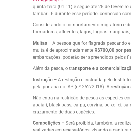
quinta-feira (01.11) e segue até 28 de fevereir
lambari. É durante esse período, conhecido com
Considerando o comportamento migratório e de
formadores, afluentes, lagos, lagoas marginais,
Multas –
A pessoa que for flagrada pescando 
multa é de aproximadamente
R$700,00 por pes
embarcações, poderão ser apreendidos pelos fis
Além da pesca, o
transporte e a comercializaç
Instrução –
A restrição é instruída pelo Instit
pela portaria do IAP (nº 262/2018). A
restrição
Não entra na restrição de pesca as espécies c
apaiari, black-bass, carpa, corvina, peixe-rei, 
cruzamento de duas espécies.
Competições –
Será proibida, também, a reali
realizadas em reservatórios, visando a captura 