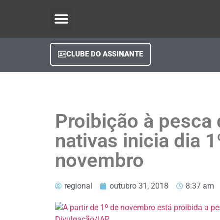
O Regional Play
Quem Somos
Clube do Assinante
Fale Conosco
Minha Conta
CLUBE DO ASSINANTE
Proibição à pesca
nativas inicia dia 1
novembro
regional
outubro 31, 2018
8:37 am