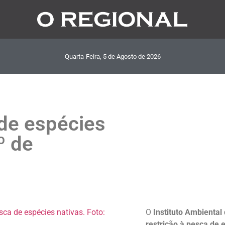
Quarta-Feira, 5
de
Agosto
de
2026
 de espécies
º de
O
Instituto Ambiental
restrição à pesca de 