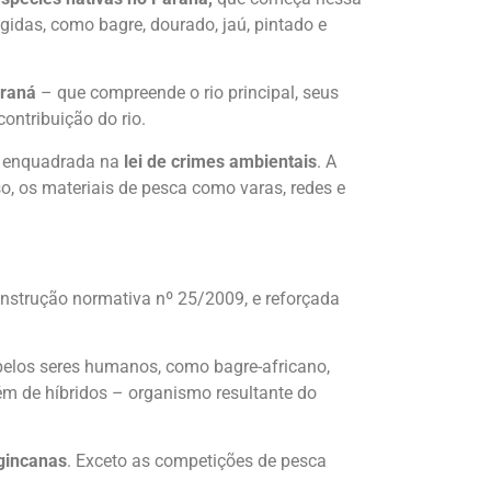
gidas, como bagre, dourado, jaú, pintado e
araná
– que compreende o rio principal, seus
ontribuição do rio.
rá enquadrada na
lei de crimes ambientais
. A
o, os materiais de pesca como varas, redes e
a instrução normativa nº 25/2009, e reforçada
 pelos seres humanos, como bagre-africano,
 Além de híbridos – organismo resultante do
gincanas
. Exceto as competições de pesca