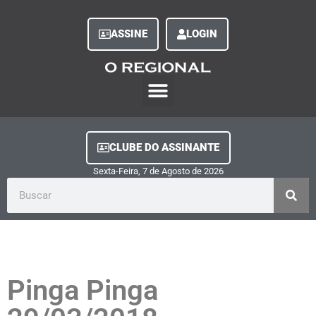
ASSINE
LOGIN
O Regional Play
Quem Somos
Clube do Assinante
Fale Conosco
Minha Conta
CLUBE DO ASSINANTE
Sexta-Feira, 7
de
Agosto
de
2026
Pinga Pinga