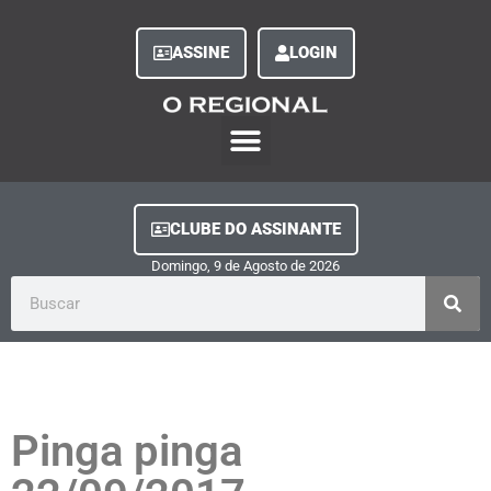
ASSINE
LOGIN
O Regional Play
Quem Somos
Clube do Assinante
Fale Conosco
Minha Conta
CLUBE DO ASSINANTE
Domingo, 9
de
Agosto
de
2026
Pinga pinga