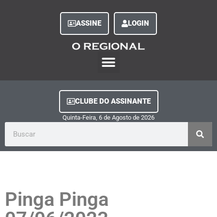
ASSINE
LOGIN
O Regional Play
Quem Somos
Clube do Assinante
Fale Conosco
Minha Conta
CLUBE DO ASSINANTE
Quinta-Feira, 6
de
Agosto
de
2026
Pinga Pinga