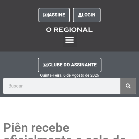
ASSINE
LOGIN
O Regional Play
Quem Somos
Clube do Assinante
Fale Conosco
Minha Conta
CLUBE DO ASSINANTE
Quinta-Feira, 6
de
Agosto
de
2026
Piên recebe