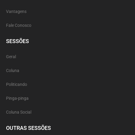
Vantagens
Fale Conosco
SESSÕES
Geral
Coluna
Politicando
Pinga-pinga
Coluna Social
OUTRAS SESSÕES