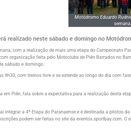
Motódromo Eduardo Rudnick 
semana.
erá realizado neste sábado e domingo no Motódr
emana, com a realização de mais uma etapa do Campeonato Pa
om organização feita pelo Motoclube de Piên Barrados no Barro
te sábado e domingo.
as 9h30, com treinos livre e se estende ao longo do dia com fas
 em Piên, fala sobre a expectativa para a realização desta eta
i integrar a 4ª Etapa do Paranaense e é destinada a pilotos da 
scrições podem ser feitas no site da eventos.sportbay.com. O e