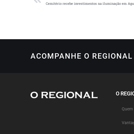
Cemitério recebe investimentos na iluminação em Agu
ACOMPANHE O REGIONAL 
O REGI
Quem
Vanta