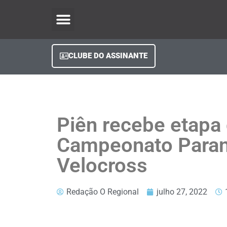
O Regional Play
Quem Somos
Clube do Assinante
Fale Conosco
Minha Conta
CLUBE DO ASSINANTE
Piên recebe etapa
Campeonato Para
Velocross
Redação O Regional
julho 27, 2022