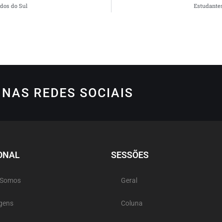
dos do Sul
Estudantes
NAS REDES SOCIAIS
ONAL
SESSÕES
 Somos
Geral
gens
Coluna