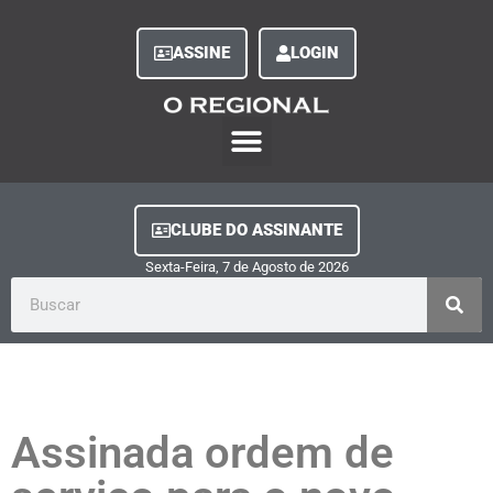
ASSINE
LOGIN
O Regional Play
Quem Somos
Clube do Assinante
Fale Conosco
Minha Conta
CLUBE DO ASSINANTE
Sexta-Feira, 7
de
Agosto
de
2026
Assinada ordem de