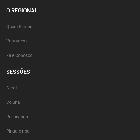
O REGIONAL
Quem Somos
Vantagens
Fale Conosco
SESSÕES
Geral
Coluna
Politicando
Pinga-pinga