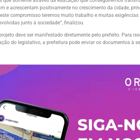
 que somente através da educação que conseguiremos transfor
mam e acrescentam positivamente no crescimento da cidade, p
ste compromisso teremos muito trabalho e muitas exigências p
olvidas junto à sociedade”, finalizou.
rojeto deve ser manifestado diretamente pelo prefeito. Para isso
ão do legislativo, a prefeitura pode enviar os documentos à s