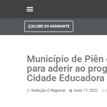
O Regional Play
Quem Somos
Clube do Assinante
Fale Conosco
Minha Conta
CLUBE DO ASSINANTE
Município de Piên
para aderir ao pro
Cidade Educadora
Redação O Regional
maio 17, 2022