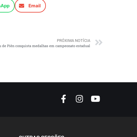
sApp
Email
PRÓXIMA NOTÍCIA
su de Piên conquista medalhas em campeonato estadual