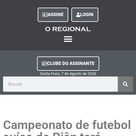
ASSINE
LOGIN
O Regional Play
Quem Somos
Clube do Assinante
Fale Conosco
Minha Conta
CLUBE DO ASSINANTE
Sexta-Feira, 7
de
Agosto
de
2026
Campeonato de futebol