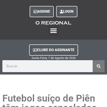
ASSINE
LOGIN
O Regional Play
Quem Somos
Clube do Assinante
Fale Conosco
Minha Conta
CLUBE DO ASSINANTE
Sexta-Feira, 7
de
Agosto
de
2026
Futebol suíço de Piên