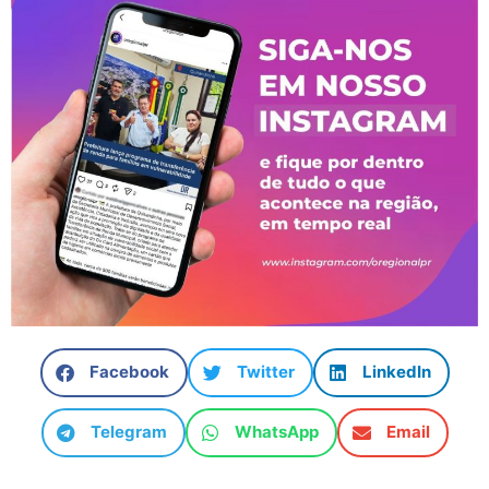
Facebook
Twitter
LinkedIn
Telegram
WhatsApp
Email