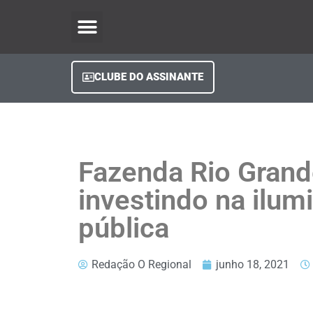
O Regional Play
Quem Somos
Clube do Assinante
Fale Conosco
Minha Conta
CLUBE DO ASSINANTE
Fazenda Rio Grand
investindo na ilum
pública
Redação O Regional
junho 18, 2021