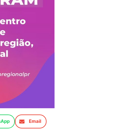
sApp
Email