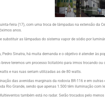
quinta-feira (17), com uma troca de lâmpadas na extensão da Ce
róximos anos.
o de substituir as lâmpadas do sistema vapor de sódio por lumin
 Pedro Sinatra, há muita demanda e o objetivo é atender às pop
breve teremos um processo licitatório para irmos trocando ou 
tts e nas ruas seriam utilizadas as de 80 watts.
uminação das avenidas marginais da rodovia BR-116 e em outras 
nda Rio Grande, sendo que apenas 1.500 têm iluminação com le
 Multieventos também está no radar. Serão trocados pelo menos