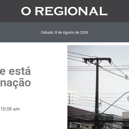
Sábado, 8
de
Agosto
de
2026
e está
inação
10:08 am