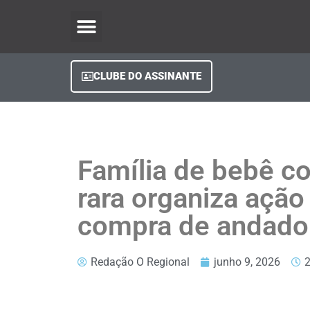
O Regional Play
Quem Somos
Clube do Assinante
Fale Conosco
Minha Conta
CLUBE DO ASSINANTE
Família de bebê c
rara organiza ação
compra de andado
Redação O Regional
junho 9, 2026