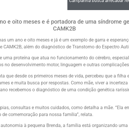
Campanha busca arrecadar re
o e oito meses e é portadora de uma síndrome ge
CAMK2B
s um ano e oito meses e já é um exemplo de garra e esperança
 CAMK2B, além do diagnóstico de Transtorno do Espectro Autist
 uma proteína que atua no funcionamento do cérebro, especia
os no desenvolvimento motor, linguagem e outras complicações
ta que desde os primeiros meses de vida, percebeu que a filha e
ames e muita busca por respostas. Como mãe, viver a incerteza e
te ano recebemos o diagnóstico de uma condição genética rarí
ias, consultas e muitos cuidados, como detalha a mãe. “Ela en
o de comemoração para nossa família”, relata.
r autonomia à pequena Brenda, a família está organizando uma