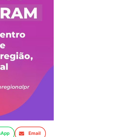
sApp
Email