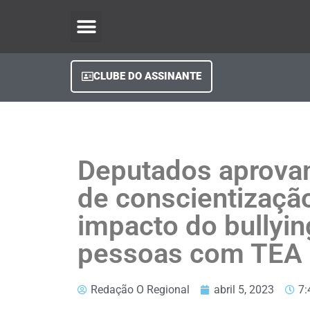
O Regional Play
Quem Somos
Clube do Assinante
Fale Conosco
Minha Conta
CLUBE DO ASSINANTE
Deputados aprova
de conscientizaçã
impacto do bullyin
pessoas com TEA
Redação O Regional
abril 5, 2023
7: