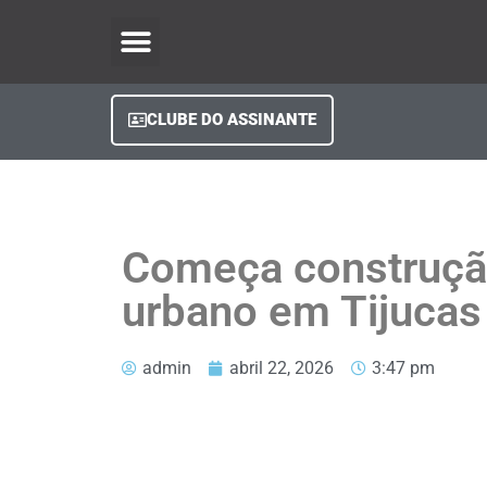
O Regional Play
Quem Somos
Clube do Assinante
Fale Conosco
Minha Conta
CLUBE DO ASSINANTE
Começa construçã
urbano em Tijucas
admin
abril 22, 2026
3:47 pm