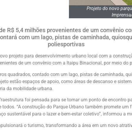
Projeto do novo parqu
Imprensa/
de R$ 5,4 milhões provenientes de um convênio com
ontará com um lago, pistas de caminhada, quiosqu
poliesportivas
ovo projeto para desenvolvimento urbano local com a construçã
venientes de um convênio com a Itaipu Binacional, por meio do
ros quadrados, contado com um lago, pistas de caminhada, qui
rojeto estão espaços de apoio, como áreas de descanso e sistem
ria da mobilidade urbana.
raestrutura foi pensada para se tornar um ponto de encontro pa
de todos. “A construção do Parque Urbano também promete um f
o sustentável para o lazer e bem-estar coletivo”, informou a m
pulsionará o turismo, transformando a área em um novo atrativo