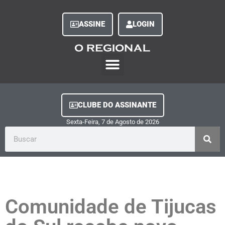
ASSINE
LOGIN
O Regional Play
Quem Somos
Clube do Assinante
Fale Conosco
Minha Conta
CLUBE DO ASSINANTE
Sexta-Feira, 7
de
Agosto
de
2026
Comunidade de Tijucas