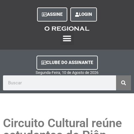
ASSINE
LOGIN
O Regional Play
Quem Somos
Clube do Assinante
Fale Conosco
Minha Conta
CLUBE DO ASSINANTE
Segunda-Feira, 10
de
Agosto
de
2026
Circuito Cultural reúne