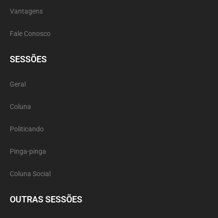
Vantagens
Fale Conosco
SESSÕES
Geral
Coluna
Politicando
Pinga-pinga
Coluna Social
OUTRAS SESSÕES