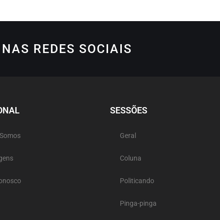
NAS REDES SOCIAIS
ONAL
SESSÕES
 Somos
Geral
gens
Coluna
Conosco
Politicando
Pinga-pinga