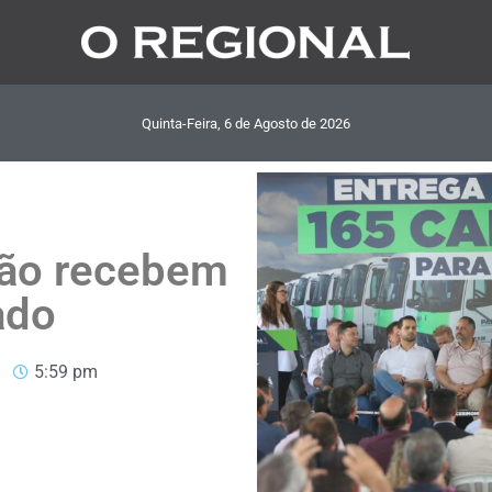
Quinta-Feira, 6
de
Agosto
de
2026
ião recebem
ado
5:59 pm