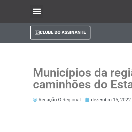
O Regional Play
Quem Somos
Clube do Assinante
Fale Conosco
Minha Conta
CLUBE DO ASSINANTE
Municípios da reg
caminhões do Est
Redação O Regional
dezembro 15, 2022