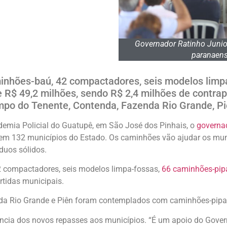
Governador Ratinho Junior
paranaens
inhões-baú, 42 compactadores, seis modelos limp
 R$ 49,2 milhões, sendo R$ 2,4 milhões de contrap
o do Tenente, Contenda, Fazenda Rio Grande, Piê
ademia Policial do Guatupê, em São José dos Pinhais, o
governa
s em 132 municípios do Estado. Os caminhões vão ajudar os mu
duos sólidos.
2 compactadores, seis modelos limpa-fossas,
66 caminhões-pip
rtidas municipais.
da Rio Grande e Piên foram contemplados com caminhões-pipa e
ância dos novos repasses aos municípios. “É um apoio do Govern