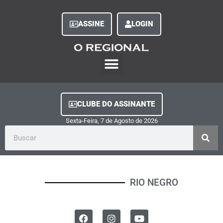
ASSINE
LOGIN
O Regional Play
Quem Somos
Clube do Assinante
Fale Conosco
Minha Conta
CLUBE DO ASSINANTE
Sexta-Feira, 7
de
Agosto
de
2026
RIO NEGRO