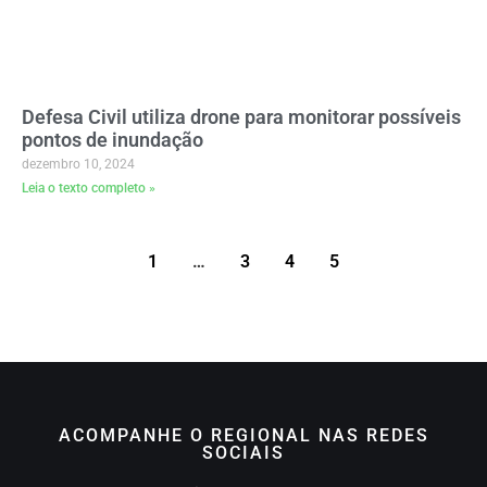
Defesa Civil utiliza drone para monitorar possíveis
pontos de inundação
dezembro 10, 2024
Leia o texto completo »
1
…
3
4
5
ACOMPANHE O REGIONAL NAS REDES
SOCIAIS