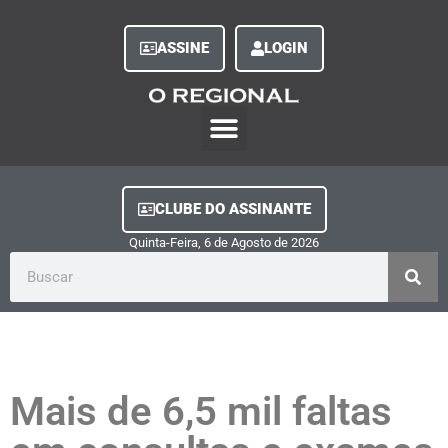
ASSINE
LOGIN
O Regional Play
Quem Somos
Clube do Assinante
Fale Conosco
Minha Conta
CLUBE DO ASSINANTE
Quinta-Feira, 6
de
Agosto
de
2026
Mais de 6,5 mil faltas