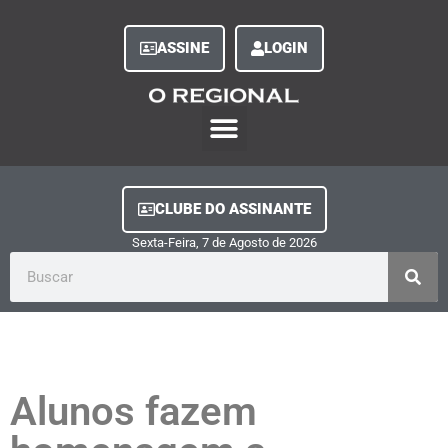
ASSINE
LOGIN
O Regional Play
Quem Somos
Clube do Assinante
Fale Conosco
Minha Conta
CLUBE DO ASSINANTE
Sexta-Feira, 7
de
Agosto
de
2026
Alunos fazem