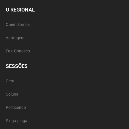
O REGIONAL
Quem Somos
Vantagens
Fale Conosco
SESSÕES
Geral
Coluna
Politicando
Pinga-pinga