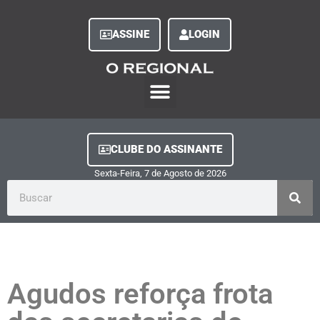
ASSINE
LOGIN
O Regional Play
Quem Somos
Clube do Assinante
Fale Conosco
Minha Conta
CLUBE DO ASSINANTE
Sexta-Feira, 7
de
Agosto
de
2026
Agudos reforça frota