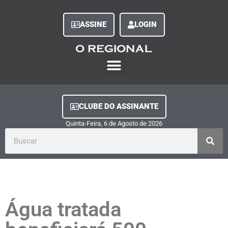
ASSINE
LOGIN
O Regional Play
Quem Somos
Clube do Assinante
Fale Conosco
Minha Conta
CLUBE DO ASSINANTE
Quinta-Feira, 6
de
Agosto
de
2026
Água tratada